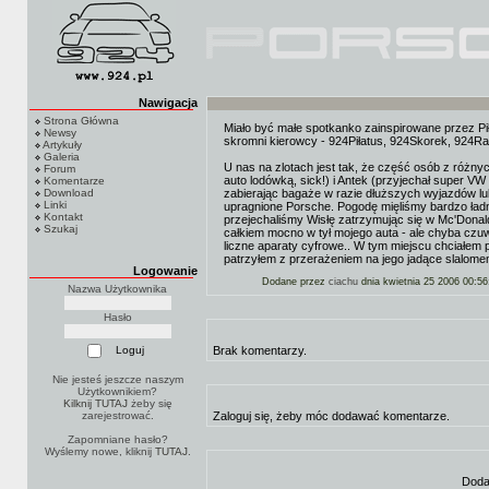
Nawigacja
Strona Główna
Miało być małe spotkanko zainspirowane przez Piła
Newsy
skromni kierowcy - 924Piłatus, 924Skorek, 924Ral
Artykuły
Galeria
U nas na zlotach jest tak, że część osób z róż
Forum
auto lodówką, sick!) i Antek (przyjechał super V
Komentarze
Download
zabierając bagaże w razie dłuższych wyjazdów lu
Linki
upragnione Porsche. Pogodę mięliśmy bardzo ładn
Kontakt
przejechaliśmy Wisłę zatrzymując się w Mc'Donald
Szukaj
całkiem mocno w tył mojego auta - ale chyba czu
liczne aparaty cyfrowe.. W tym miejscu chciałem 
patrzyłem z przerażeniem na jego jadące slalome
Logowanie
Dodane przez
ciachu
dnia kwietnia 25 2006 00:56
Nazwa Użytkownika
Hasło
Brak komentarzy.
Nie jesteś jeszcze naszym
Użytkownikiem?
Kilknij TUTAJ
żeby się
zarejestrować.
Zaloguj się, żeby móc dodawać komentarze.
Zapomniane hasło?
Wyślemy nowe, kliknij
TUTAJ
.
Doda