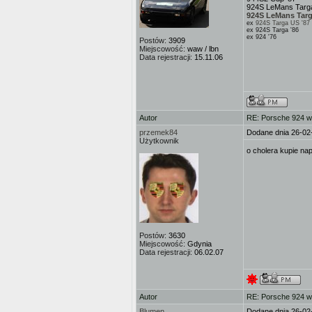
924S LeMans Targa
924S LeMans Targ
ex
924S Targa US '87
ex 924S Targa '86
ex 924 '76
Postów:
3909
Miejscowość:
waw / lbn
Data rejestracji:
15.11.06
Autor
RE: Porsche 924 w
przemek84
Dodane dnia 26-02
Użytkownik
o cholera kupie n
Postów:
3630
Miejscowość:
Gdynia
Data rejestracji:
06.02.07
Autor
RE: Porsche 924 w
Blumen
Dodane dnia 26-02