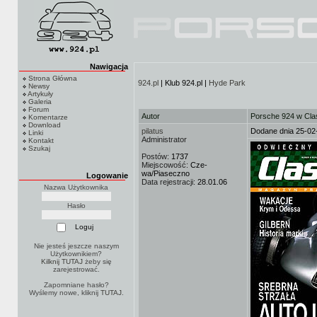
Nawigacja
Strona Główna
924.pl
| Klub 924.pl |
Hyde Park
Newsy
Artykuły
Galeria
Forum
Autor
Porsche 924 w Cla
Komentarze
Download
pilatus
Dodane dnia 25-02
Linki
Administrator
Kontakt
Szukaj
Postów:
1737
Miejscowość:
Cze-
wa/Piaseczno
Logowanie
Data rejestracji:
28.01.06
Nazwa Użytkownika
Hasło
Nie jesteś jeszcze naszym
Użytkownikiem?
Kilknij TUTAJ
żeby się
zarejestrować.
Zapomniane hasło?
Wyślemy nowe, kliknij
TUTAJ
.