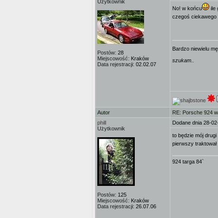
Użytkownik
No! w końcu
ile
czegoś ciekawego
Bardzo niewielu mę
Postów:
28
Miejscowość:
Kraków
szukam..
Data rejestracji:
02.02.07
Autor
RE: Porsche 924 w
phill
Dodane dnia 28-02
Użytkownik
to będzie mój drug
pierwszy traktował
924 targa 84`
Postów:
125
Miejscowość:
Kraków
Data rejestracji:
26.07.06