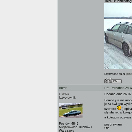
Tajniki kuchni fotog
Edytowane przez
pila
Autor
RE: Porsche 924 w
Olo924
Dodane dnia 26-02
Użytkownik
Bomba,już nie mogę
je za świetne wydaw
szeroko
) opisa
idę stanąć w kolejc
a kolegom oczywiści
Postów:
4845
pozdrawiam
Miejscowość:
Kraków /
Olo
Warszawa