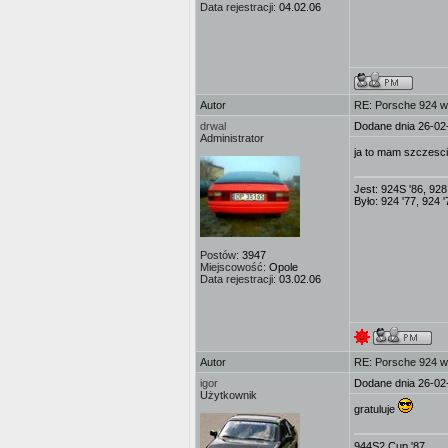
Data rejestracji:
04.02.06
Autor
RE: Porsche 924 w
drwal
Dodane dnia 26-02
Administrator
ja to mam szczesci
Jest: 924S '86, 928
Było: 924 '77, 924 '
Postów:
3947
Miejscowość:
Opole
Data rejestracji:
03.02.06
Autor
RE: Porsche 924 w
igor
Dodane dnia 26-02
Użytkownik
gratuluje
944S2 Cup '87