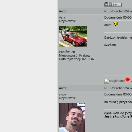
Autor
RE: Porsche 924 w
Asia
Dodane dnia 03-03
Użytkownik
mam!
Bardzo niewielu mę
szukam..
Postów:
28
Miejscowość:
Kraków
Data rejestracji:
02.02.07
Autor
RE: Porsche 924 w
sliwa
Dodane dnia 03-03
Użytkownik
no muszę przyznać,
Było: 924 '82 ('78)
Jest: skundlone 9