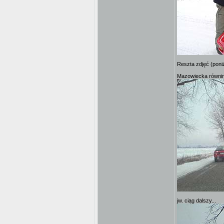
Reszta zdjęć (poni
Mazowiecka równina
jw. ciąg dalszy...