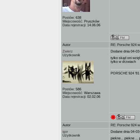
Postów:
638
Miejscowość:
Pruszków
Data rejestracji:
14.06.06
Autor
RE: Porsche 924 w
Zwierz
Dodane dnia 04-03
Użytkownik
tylko skąd oni wzię
tylko w drzwiach
PORSCHE 924 '81 2.
Postów:
586
Miejscowość:
Warszawa
Data rejestracji:
02.02.06
Autor
RE: Porsche 924 w
igor
Dodane dnia 04-03
Użytkownik
piekne... piekne ..