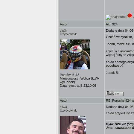
Autor
RE: 924
vip3r
Dodane dnia 04-03
Użytkownik
Cześć wszystkim,
Jacku, może się i 
zdjęć w clasicauto 
więcej fainych zdj
co do samego artyku
podobało :-)
Jacek B.
Postów:
6113
Miejscowość:
Wolica (k.W-
wy/Janek)
Data rejestracji:
23.10.06
Autor
RE: Porsche 924 w
sliwa
Dodane dnia 04-03
Użytkownik
co do artykułu to z
Było: 924 '82 ('78)
Jest: skundlone 9