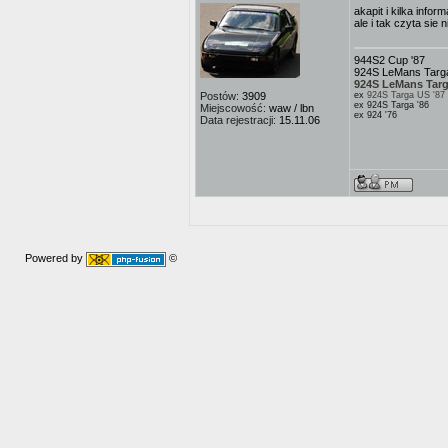
akapit i kilka informa
ale i tak czyta si
944S2 Cup '87
924S LeMans Targa
924S LeMans Targ
Postów:
3909
ex
924S Targa US '87
ex 924S Targa '86
Miejscowość:
waw / lbn
ex 924 '76
Data rejestracji:
15.11.06
Powered by
©