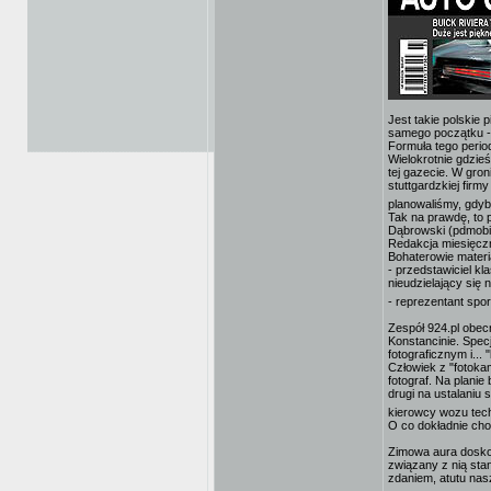
Jest takie polskie
samego początku 
Formuła tego perio
Wielokrotnie gdzie
tej gazecie. W gro
stuttgardzkiej fir
planowaliśmy, gdyba
Tak na prawdę, to 
Dąbrowski (pdmobi
Redakcja miesięczn
Bohaterowie materi
- przedstawiciel k
nieudzielający się
- reprezentant spo
Zespół 924.pl obec
Konstancinie. Spec
fotograficznym i..
Człowiek z "fotoka
fotograf. Na planie
drugi na ustalaniu
kierowcy wozu tech
O co dokładnie cho
Zimowa aura doskon
związany z nią st
zdaniem, atutu nas