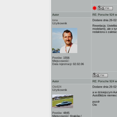
Autor
RE: Porsche 924 w
tona
Dodane dnia 26-02
Użytkownik
Rewelacja. Uwielbi
modelami), ale o t
redaktora o zaletac
Postów:
1556
Miejscowość:
Data rejestracji:
02.02.06
Autor
RE: Porsche 924 w
Olo924
Dodane dnia 26-02
Użytkownik
a w dzisiejszym Au
AutoBildzie niemiec
pozdr
Olo
Postów:
4845
Miejscowość:
Kraków /