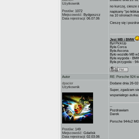
Użytkownik
no kurczę, ciesze s
Postów:
1072
napisany "po łebka
Miejscowość:
Bydgoszcz
na 10 stronach moż
Data rejestracji:
06.07.06
Cieszę się i pozdr
Jest MB i BMW
Był PickUp
Była Corca
Była Ascona
Było wozidło MB w
Była wygoda - BM
Była przygoda - 9
Autor
RE: Porsche 924 w
dpacior
Dodane dnia 26-02
Użytkownik
Super, zgadzam sie
wspanialego autka
--
Pozdrawiam
Darek
Porsche 944s2 M03
Postów:
149
Miejscowość:
Gdańsk
Data rejestracji:
02.03.06