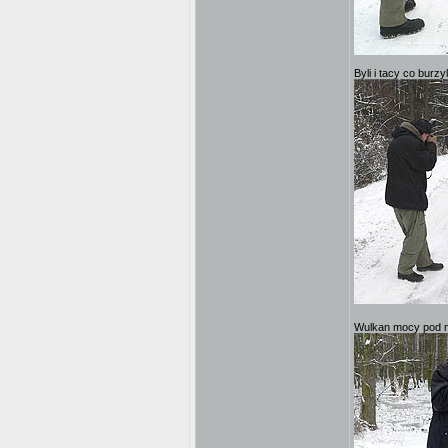
Byli i tacy co burz
Wulkan mocy pod 