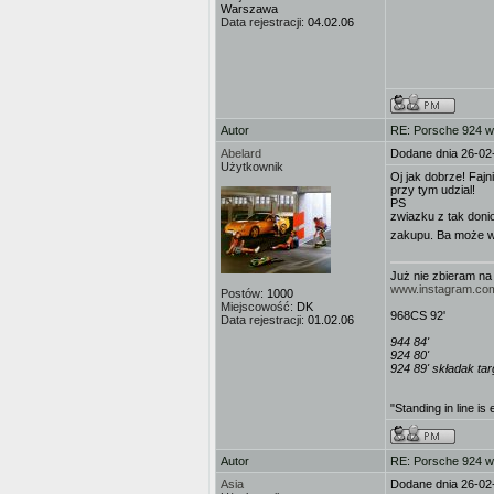
Warszawa
Data rejestracji:
04.02.06
Autor
RE: Porsche 924 w
Abelard
Dodane dnia 26-02
Użytkownik
Oj jak dobrze! Fajn
przy tym udzial!
PS
zwiazku z tak doni
zakupu. Ba może w
Już nie zbieram n
www.instagram.co
Postów:
1000
Miejscowość:
DK
968CS 92'
Data rejestracji:
01.02.06
944 84'
924 80'
924 89' składak ta
"Standing in line is 
Autor
RE: Porsche 924 w
Asia
Dodane dnia 26-02