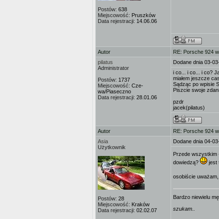
Postów:
638
Miejscowość:
Pruszków
Data rejestracji:
14.06.06
Autor
RE: Porsche 924 w
pilatus
Dodane dnia 03-03
Administrator
i co... i co... i co
miałem jeszcze cas
Postów:
1737
Sądząc po wpisie Sl
Miejscowość:
Cze-
Piszcie swoje zdani
wa/Piaseczno
Data rejestracji:
28.01.06
pzdr
jacek(pilatus)
Autor
RE: Porsche 924 w
Asia
Dodane dnia 04-03
Użytkownik
Przede wszystkim 
dowiedzą?
jest
osobiście uważam,
Bardzo niewielu mę
Postów:
28
Miejscowość:
Kraków
szukam..
Data rejestracji:
02.02.07