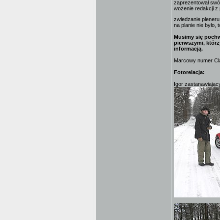
zaprezentował swój
wożenie redakcji z
zwiedzanie plener
na planie nie było
Musimy się pochwa
pierwszymi, którz
informacją.
Marcowy numer Clas
Fotorelacja:
Igor zastanawiający