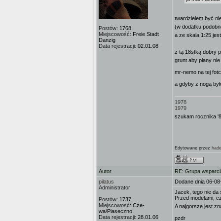
twardzielem być ni
(w dodatku podobno
Postów:
1768
Miejscowość:
Freie Stadt
a ze skala 1:25 jes
Danzig
Data rejestracji:
02.01.08
z tą 18stką dobry 
grunt aby plany nie
mr-nemo na tej fot
a gdyby z nogą było
1978
1979
szukam rocznika '
Edytowane przez
had
Autor
RE: Grupa wsparci
pilatus
Dodane dnia 06-08
Administrator
Jacek, tego nie da 
Przed modelami, cz
Postów:
1737
Miejscowość:
Cze-
A najgorsze jest z
wa/Piaseczno
Data rejestracji:
28.01.06
pzdr