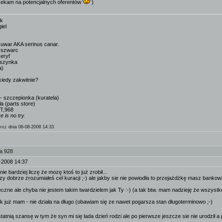
czekam na potencjalnych oferentów
)
ak
iel
uwar AKA serinus canar.
 szwarc
eryf
yszynka
a)
iedy zakwitnie?
)
- szczepionka (kuratela)
a (parts store)
,T,968
 is no try.
rez
dnia 06-08-2008 14:33
a 928
-2008 14:37
 bardziej liczę że mozę ktoś to już zrobił...
zy dobrze zrozumiałeś cel kuracji ;-) ale jakby sie nie powiodła to przejażdżkę masz bankow
zne ale chyba nie jestem takim twardzielem jak Ty :-) (a tak btw. mam nadzieję że wszystko
k już mam - nie działa na długo (obawiam się ze nawet pogarsza stan długoterminowo ;-)
tatnią szansę w tym że syn mi się lada dzień rodzi ale po pierwsze jeszcze sie nie urodził 