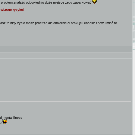
em problem znaleźć odpowiednio duże miejsce żeby zaparkować
a własne ryzyko!
masz to niby zycie masz prostrze ale cholernie ci brakuje i chcesz znowu mieć te
d mental illness
de