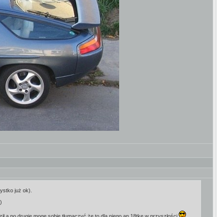
ystko już ok).
)
dził a po drugie mogę sobie tłumaczyć że to dla niego an 18tke w przyszłości