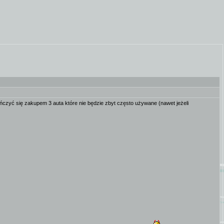
ończyć się zakupem 3 auta które nie będzie zbyt często używane (nawet jeżeli