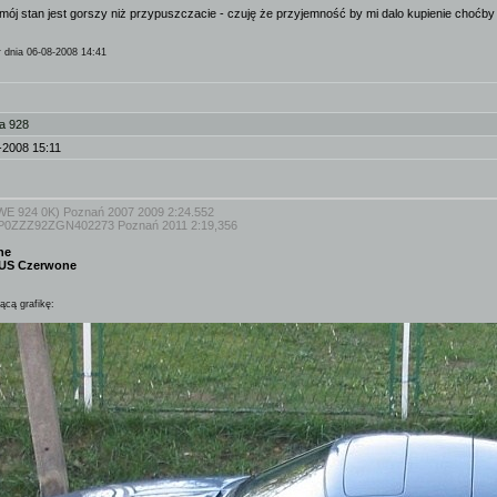
 mój stan jest gorszy niż przypuszczacie - czuję że przyjemność by mi dalo kupienie choćby
r
dnia 06-08-2008 14:41
a 928
-2008 15:11
WE 924 0K) Poznań 2007 2009 2:24.552
0ZZZ92ZGN402273 Poznań 2011 2:19,356
ne
 US Czerwone
ącą grafikę: