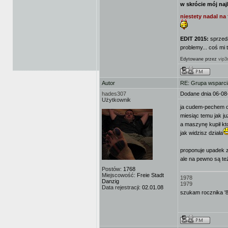
w skrócie mój naj
niestety nadal na
EDIT 2015:
sprzeda
problemy... coś mi 
Edytowane przez
vip3
Autor
RE: Grupa wsparci
hades307
Dodane dnia 06-08
Użytkownik
ja cudem-pechem 
miesiąc temu jak j
a maszynę kupił kt
jak widzisz działa
proponuje upadek 
ale na pewno są te
Postów:
1768
Miejscowość:
Freie Stadt
1978
Danzig
1979
Data rejestracji:
02.01.08
szukam rocznika '