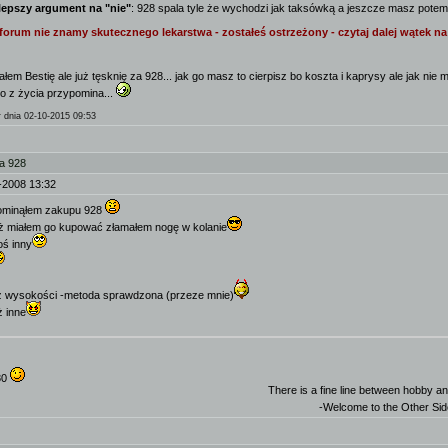
lepszy argument na "nie"
: 928 spala tyle że wychodzi jak taksówką a jeszcze masz pot
 forum nie znamy skutecznego lekarstwa - zostałeś ostrzeżony - czytaj dalej wątek n
łem Bestię ale już tęsknię za 928... jak go masz to cierpisz bo koszta i kaprysy ale jak nie 
to z życia przypomina...
r
dnia 02-10-2015 09:53
a 928
-2008 13:32
ominąłem zakupu 928
uż miałem go kupować złamałem nogę w kolanie
oś inny
z wysokości -metoda sprawdzona (przeze mnie)
ż inne
80
There is a fine line between hobby an
-Welcome to the Other Si