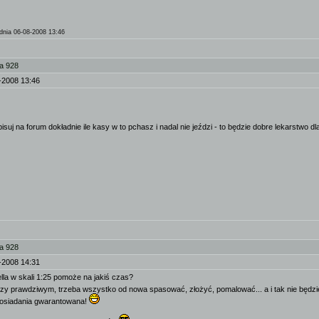
dnia 06-08-2008 13:46
a 928
-2008 13:46
isuj na forum dokładnie ile kasy w to pchasz i nadal nie jeździ - to będzie dobre lekarstwo d
a 928
-2008 14:31
la w skali 1:25 pomoże na jakiś czas?
przy prawdziwym, trzeba wszystko od nowa spasować, złożyć, pomalować... a i tak nie będzie 
posiadania gwarantowana!