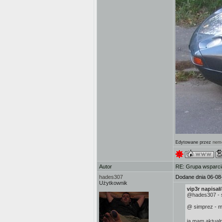
Edytowane przez
nem
Autor
RE: Grupa wsparci
hades307
Dodane dnia 06-08
Użytkownik
vip3r napisał/
@hades307 - sk
@ simprez - mo
ja mam aktualn