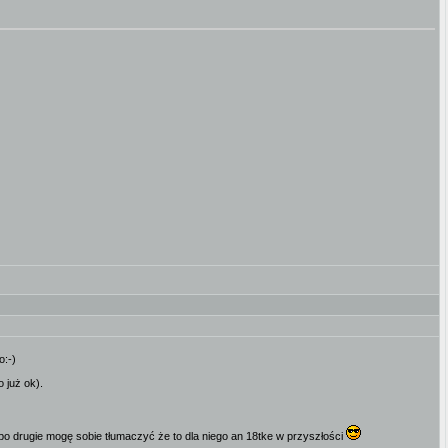
o:-)
 już ok).
a po drugie mogę sobie tłumaczyć że to dla niego an 18tke w przyszłości