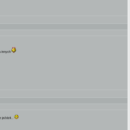
la innych
jeździł...