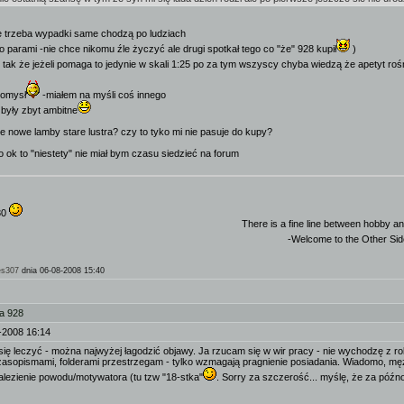
e trzeba wypadki same chodzą po ludziach
 parami -nie chce nikomu źle życzyć ale drugi spotkał tego co "że" 928 kupił
)
t tak że jeżeli pomaga to jedynie w skali 1:25 po za tym wszyscy chyba wiedzą że apetyt ro
pomysł
-miałem na myśli coś innego
 były zbyt ambitne
ce nowe lamby stare lustra? czy to tyko mi nie pasuje do kupy?
 ok to "niestety" nie miał bym czasu siedzieć na forum
80
There is a fine line between hobby an
-Welcome to the Other Si
es307
dnia 06-08-2008 15:40
a 928
-2008 16:14
się leczyć - można najwyżej łagodzić objawy. Ja rzucam się w wir pracy - nie wychodzę z rob
asopismami, folderami przestrzegam - tylko wzmagają pragnienie posiadania. Wiadomo, mężc
nalezienie powodu/motywatora (tu tzw "18-stka"
. Sorry za szczerość... myślę, że za późno 