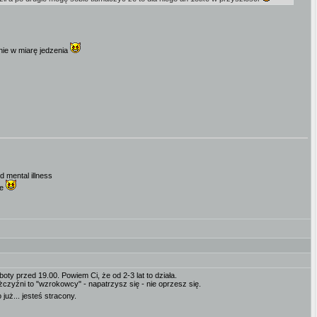
śnie w miarę jedzenia
d mental illness
de
oty przed 19.00. Powiem Ci, że od 2-3 lat to działa.
zyźni to "wzrokowcy" - napatrzysz się - nie oprzesz się.
już... jesteś stracony.