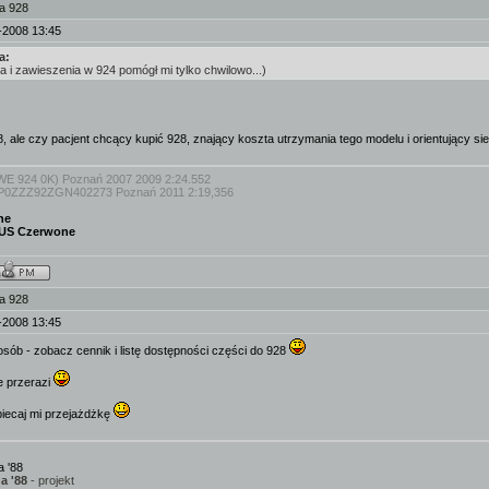
a 928
-2008 13:45
a:
ka i zawieszenia w 924 pomógł mi tylko chwilowo...)
, ale czy pacjent chcący kupić 928, znający koszta utrzymania tego modelu i orientujący si
WE 924 0K) Poznań 2007 2009 2:24.552
0ZZZ92ZGN402273 Poznań 2011 2:19,356
ne
 US Czerwone
a 928
-2008 13:45
osób - zobacz cennik i listę dostępności części do 928
e przerazi
biecaj mi przejażdżkę
 '88
a '88
- projekt