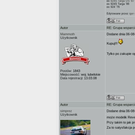
ex
924S Targa US '87
ex 924S Targa '86
ex 924 '76
Edytowane przez
igor
Autor
RE: Grupa wsparci
Mammoth
Dodane dnia 06-08
Użytkownik
Kupuj!!!
Tylko po zakupie op
Postów:
1843
Miejscowość:
woj. lubelskie
Data rejestracji:
13.03.08
Autor
RE: Grupa wsparci
simprez
Dodane dnia 06-08
Użytkownik
może modelik Revel
Przy takim to jak 
Za to satysfakcja 