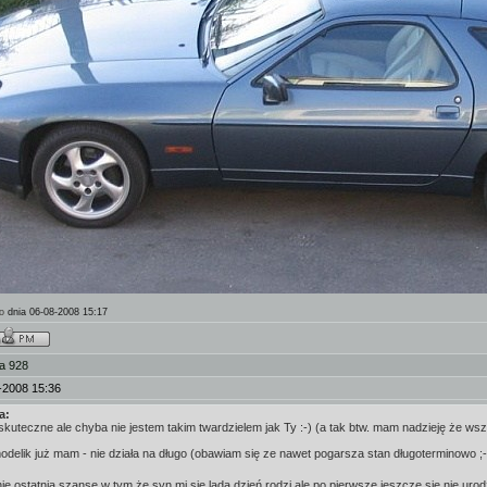
o
dnia 06-08-2008 15:17
a 928
-2008 15:36
a:
uteczne ale chyba nie jestem takim twardzielem jak Ty :-) (a tak btw. mam nadzieję że wsz
delik już mam - nie działa na długo (obawiam się ze nawet pogarsza stan długoterminowo ;-
ie ostatnią szansę w tym że syn mi się lada dzień rodzi ale po pierwsze jeszcze sie nie uro