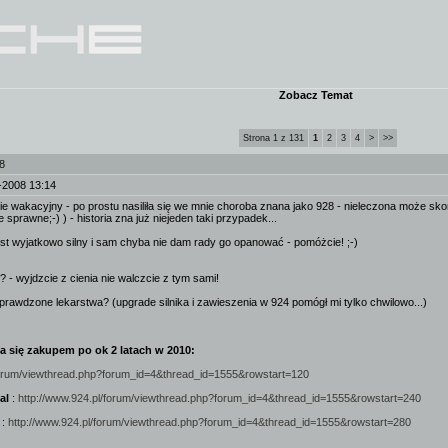
Zobacz Temat
Strona 1 z 131
1
2
3
4
>
>>
8
-2008 13:14
nie wakacyjny - po prostu nasiliła się we mnie choroba znana jako 928 - nieleczona może sk
sprawne;-) ) - historia zna już niejeden taki przypadek...
est wyjatkowo silny i sam chyba nie dam rady go opanować - pomóżcie! ;-)
h? - wyjdzcie z cienia nie walczcie z tym sami!
sprawdzone lekarstwa? (upgrade silnika i zawieszenia w 924 pomógł mi tylko chwilowo...)
a się zakupem po ok 2 latach w 2010:
/forum/viewthread.php?forum_id=4&thread_id=1555&rowstart=120
ual
:
http://www.924.pl/forum/viewthread.php?forum_id=4&thread_id=1555&rowstart=240
:
http://www.924.pl/forum/viewthread.php?forum_id=4&thread_id=1555&rowstart=280