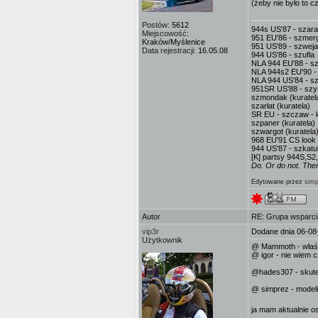
(żeby nie było to 
Postów:
5612
944s US'87 - szar
Miejscowość:
951 EU'86 - szmerg
Kraków/Myślenice
951 US'89 - szweja
Data rejestracji:
16.05.08
944 US'86 - szufla
NLA 944 EU'88 - sz
NLA 944s2 EU'90 -
NLA 944 US'84 - sz
951SR US'88 - sz
szmondak (kuratel
szarłat (kuratela)
SR EU - szczaw - k
szpaner (kuratela)
szwargot (kuratela
968 EU'91 CS look 
944 US'87 - szkatuł
[K] partsy 944S,S2
Do. Or do not. There
Edytowane przez
simp
Autor
RE: Grupa wsparci
vip3r
Dodane dnia 06-08
Użytkownik
@ Mammoth - właśnie
@ igor - nie wiem c
@hades307 - skutec
@ simprez - modeli
ja mam aktualnie os