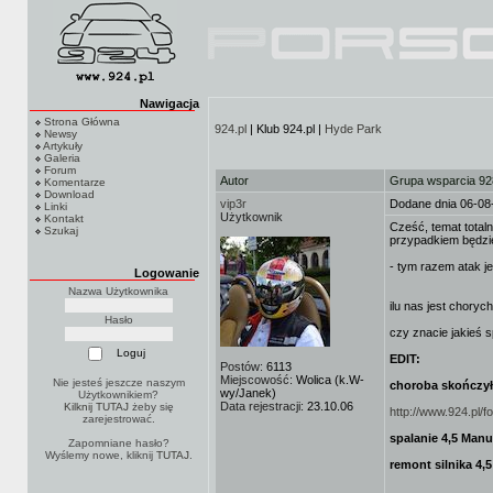
Nawigacja
Strona Główna
924.pl
| Klub 924.pl |
Hyde Park
Newsy
Artykuły
Galeria
Forum
Autor
Grupa wsparcia 92
Komentarze
Download
vip3r
Dodane dnia 06-08
Linki
Użytkownik
Kontakt
Cześć, temat total
Szukaj
przypadkiem będzie 
- tym razem atak j
Logowanie
Nazwa Użytkownika
ilu nas jest choryc
Hasło
czy znacie jakieś 
EDIT:
Postów:
6113
Miejscowość:
Wolica (k.W-
Nie jesteś jeszcze naszym
choroba skończył
wy/Janek)
Użytkownikiem?
Data rejestracji:
23.10.06
Kilknij TUTAJ
żeby się
http://www.924.pl
zarejestrować.
spalanie 4,5 Man
Zapomniane hasło?
Wyślemy nowe, kliknij
TUTAJ
.
remont silnika 4,5