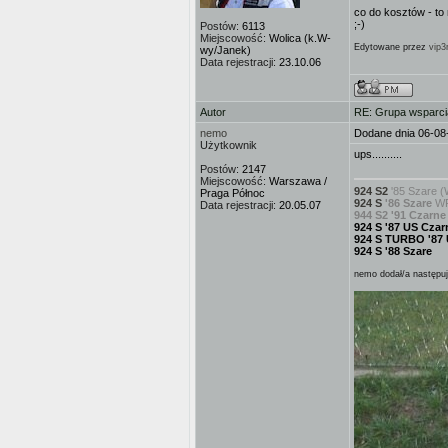
co do kosztów - to
;-)
Postów:
6113
Miejscowość:
Wolica (k.W-
Edytowane przez
vip3
wy/Janek)
Data rejestracji:
23.10.06
Autor
RE: Grupa wsparci
nemo
Dodane dnia 06-08
Użytkownik
ups..........
Postów:
2147
Miejscowość:
Warszawa /
924 S2
'85 Szare (
Praga Północ
924 S
'86 Szare
WP
Data rejestracji:
20.05.07
944 S2 '91 Czarne
924 S '87 US Czar
924 S TURBO '87
924 S '88 Szare
nemo dodał/a następuj