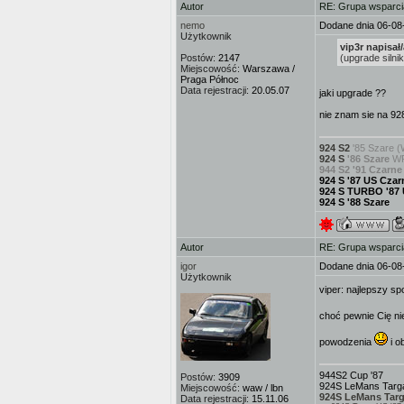
Autor
RE: Grupa wsparci
nemo
Dodane dnia 06-08
Użytkownik
vip3r napisał/
Postów:
2147
(upgrade silni
Miejscowość:
Warszawa /
Praga Północ
Data rejestracji:
20.05.07
jaki upgrade ??
nie znam sie na 928
924 S2
'85 Szare (
924 S
'86 Szare
WP
944 S2 '91 Czarne
924 S '87 US Czar
924 S TURBO '87
924 S '88 Szare
Autor
RE: Grupa wsparci
igor
Dodane dnia 06-08
Użytkownik
viper: najlepszy sp
choć pewnie Cię ni
powodzenia
i o
944S2 Cup '87
Postów:
3909
924S LeMans Targa
Miejscowość:
waw / lbn
924S LeMans Targ
Data rejestracji:
15.11.06