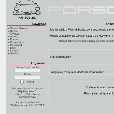
Nawigacja
Admini
Strona Główna
Jak juz wielu z Was klubowiczow spodziewalo sie te
Newsy
Artykuły
Wielkie gratulacje dla Gotki i Pilatusa za Matyldke i Fr
Galeria
Forum
Dodane przez
ciachu
dnia sierpnia 26 2010 16:17:5
Komentarze
Download
Linki
Kontakt
Szukaj
Brak komentarzy.
Logowanie
Nazwa Użytkownika
Zaloguj się, żeby móc dodawać komentarze.
Hasło
Dodawanie ocen dostę
Nie jesteś jeszcze naszym
Użytkownikiem?
Proszę się zalogować l
Kilknij TUTAJ
żeby się
zarejestrować.
Zapomniane hasło?
Wyślemy nowe, kliknij
TUTAJ
.