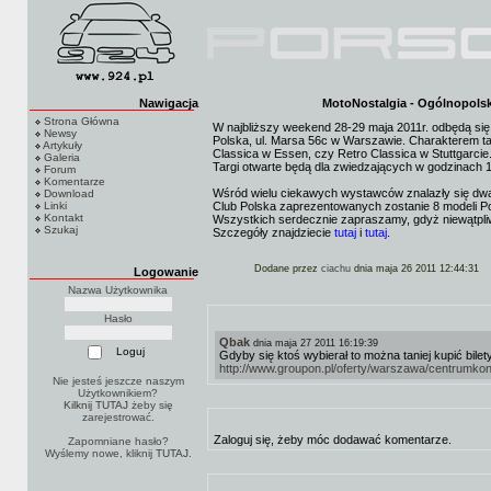
Nawigacja
MotoNostalgia - Ogólnopolsk
Strona Główna
W najbliższy weekend 28-29 maja 2011r. odbędą si
Newsy
Polska, ul. Marsa 56c w Warszawie. Charakterem ta
Artykuły
Classica w Essen, czy Retro Classica w Stuttgarcie
Galeria
Targi otwarte będą dla zwiedzających w godzinach 
Forum
Komentarze
Wśród wielu ciekawych wystawców znalazły się dwa
Download
Linki
Club Polska zaprezentowanych zostanie 8 modeli Por
Kontakt
Wszystkich serdecznie zapraszamy, gdyż niewątpliw
Szukaj
Szczegóły znajdziecie
tutaj
i
tutaj
.
Dodane przez
ciachu
dnia maja 26 2011 12:44:31
Logowanie
Nazwa Użytkownika
Hasło
Qbak
dnia maja 27 2011 16:19:39
Gdyby się ktoś wybierał to można taniej kupić bilet
http://www.groupon.pl/oferty/warszawa/centrum
Nie jesteś jeszcze naszym
Użytkownikiem?
Kilknij TUTAJ
żeby się
zarejestrować.
Zaloguj się, żeby móc dodawać komentarze.
Zapomniane hasło?
Wyślemy nowe, kliknij
TUTAJ
.