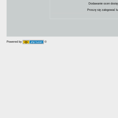
Dodawanie ocen dostę
Proszę się zalogować l
Powered by
©