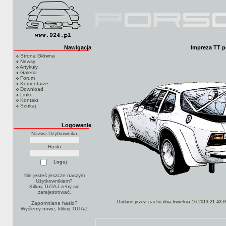
Nawigacja
Impreza TT p
Strona Główna
Newsy
Artykuły
Galeria
Forum
Komentarze
Download
Linki
Kontakt
Szukaj
Logowanie
Nazwa Użytkownika
Hasło
Nie jesteś jeszcze naszym
Użytkownikiem?
Kilknij TUTAJ
żeby się
zarejestrować.
Dodane przez
ciachu
dnia kwietnia 16 2013 21:43:0
Zapomniane hasło?
Wyślemy nowe, kliknij
TUTAJ
.