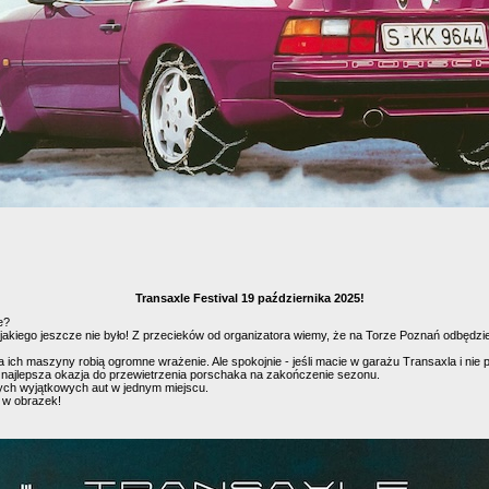
Transaxle Festival 19 października 2025!
e?
 jakiego jeszcze nie było! Z przecieków od organizatora wiemy, że na Torze Poznań odbędzie
, a ich maszyny robią ogromne wrażenie. Ale spokojnie - jeśli macie w garażu Transaxla i nie
To najlepsza okazja do przewietrzenia porschaka na zakończenie sezonu.
tych wyjątkowych aut w jednym miejscu.
j w obrazek!