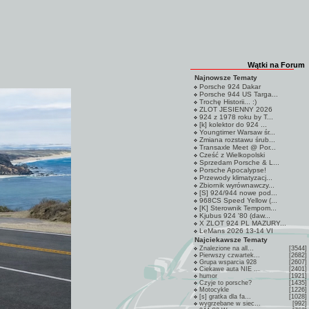
Wątki na Forum
Najnowsze Tematy
Porsche 924 Dakar
Porsche 944 US Targa...
Trochę Historii... :)
ZLOT JESIENNY 2026
924 z 1978 roku by T...
[k] kolektor do 924 ...
Youngtimer Warsaw śr...
Zmiana rozstawu śrub...
Transaxle Meet @ Por...
Cześć z Wielkopolski
Sprzedam Porsche & L...
Porsche Apocalypse!
Przewody klimatyzacj...
Zbiornik wyrównawczy...
[S] 924/944 nowe pod...
968CS Speed Yellow (...
[K] Sterownik Tempom...
Kjubus 924 '80 (daw...
X ZLOT 924 PL MAZURY...
LeMans 2026 13-14 VI
Najciekawsze Tematy
Znalezione na all...
[3544]
Pierwszy czwartek...
[2682]
Grupa wsparcia 928
[2607]
Ciekawe auta NIE ...
[2401]
humor
[1921]
Czyje to porsche?
[1435]
Motocykle
[1226]
[s] gratka dla fa...
[1028]
wygrzebane w siec...
[992]