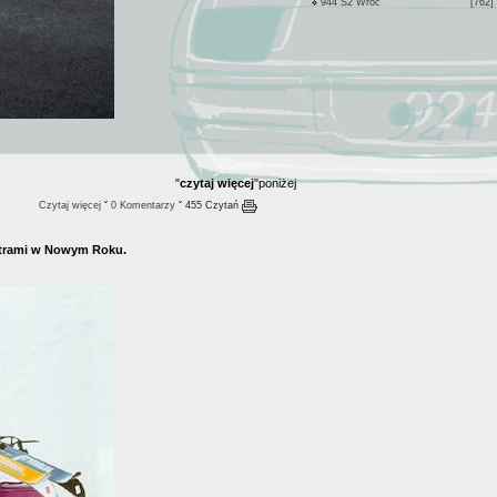
944 S2 Wroc
[762]
"
czytaj więcej
"poniżej
Czytaj więcej
ˇ
0 Komentarzy
ˇ 455 Czytań
metrami w Nowym Roku.