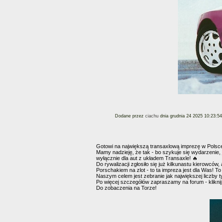
Dodane przez
ciachu
dnia grudnia 24 2025 10:23:54
Gotowi na największą transaxlową imprezę w Polsc
Mamy nadzieję, że tak - bo szykuje się wydarzenie,
wyłącznie dla aut z układem Transaxle! 🔥
Do rywalizacji zgłosiło się już kilkunastu kierowców
Porschakiem na zlot - to ta impreza jest dla Was! 
Naszym celem jest zebranie jak największej liczby 
Po więcej szczegółów zapraszamy na forum - klikni
Do zobaczenia na Torze!