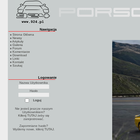
Nawigacja
Strona Główna
Newsy
Artykuły
Galeria
Forum
Komentarze
Download
Linki
Kontakt
Szukaj
Logowanie
Nazwa Użytkownika
Hasło
Nie jesteś jeszcze naszym
Użytkownikiem?
Kilknij TUTAJ
żeby się
zarejestrować.
Zapomniane hasło?
Wyślemy nowe, kliknij
TUTAJ
.